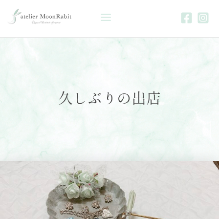
内
Main
容
を
Menu
ス
キ
ッ
プ
久しぶりの出店